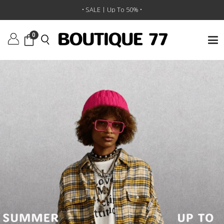
• SALE | Up To 50% •
0