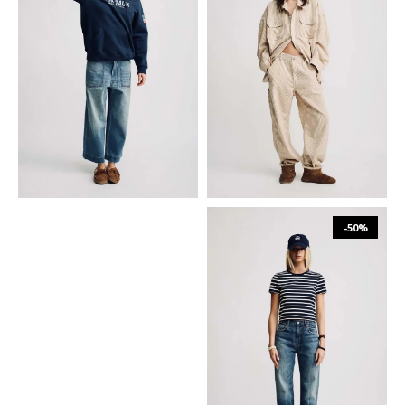
₪
855
₪
1,710
₪
980
₪
1,959
24
25
26
27
23
24
25
26
28
29
27
28
-50%
₪
774
₪
1,548
24
25
26
27
28
29