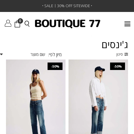
•
SALE | 30% OFF SITEWIDE
•
0
ראשי
/
ביגוד
/
ג'ינסים
/
עמוד 6
ג'ינסים
מיון לפי:
סינון
-50%
-50%
₪
774
₪
1,548
₪
774
₪
1,548
24
25
26
27
24
25
26
27
28
29
28
29