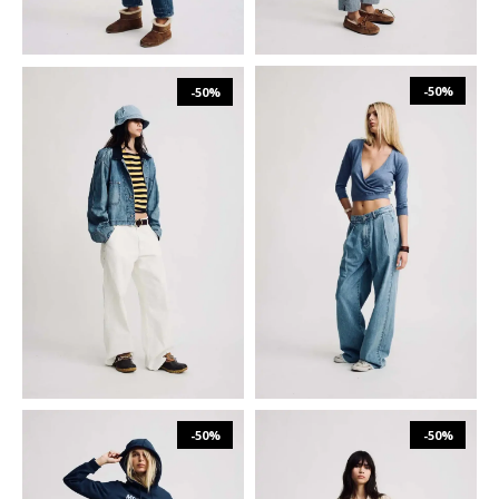
-50%
-50%
₪
855
₪
1,710
₪
655
₪
1,310
23
24
25
26
23
24
25
26
27
28
27
28
-50%
-50%