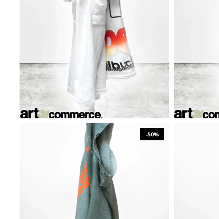
₪
958
₪
1,916
XS
S
M
L
XL
XXL
XS
-50%