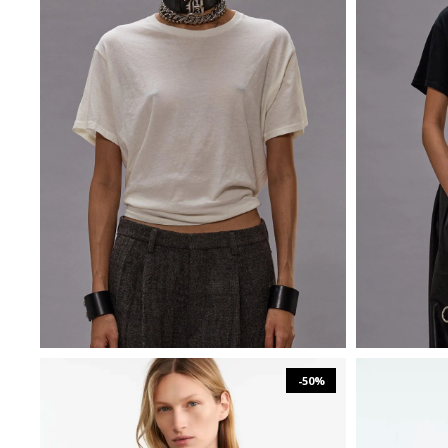
₪
688
₪
1,375
XS
S
M
-50%