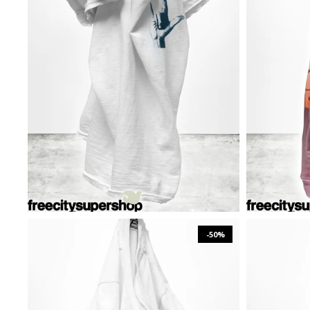
₪
315
₪
629
XS
S
M
L
XL
-50%