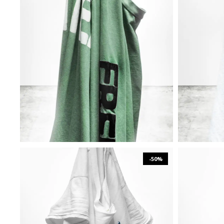
₪
572
₪
1,144
XS
S
M
L
-50%