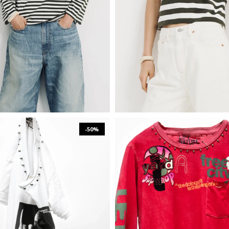
XS
S
M
L
XS
S
M
-50%