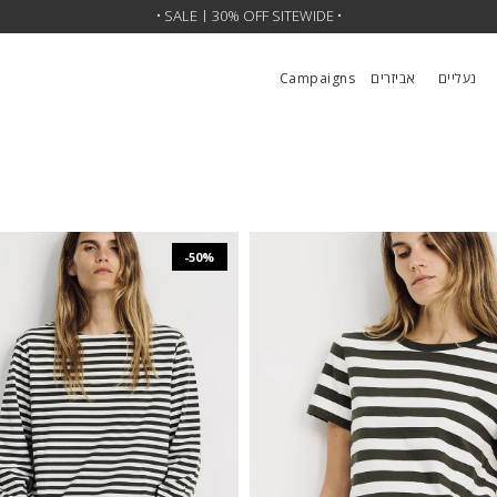
•
SALE | 30% OFF SITEWIDE
• SALE | Up To 50% •
•
נעליים
אביזרים
Campaigns
-50%
₪
466
₪
931
₪
357
₪
714