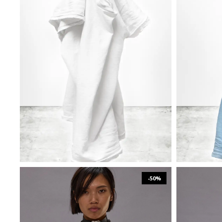
₪
495
₪
990
XS
L
XL
-50%