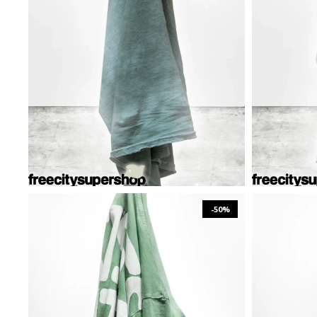
₪
495
₪
990
S
M
-50%