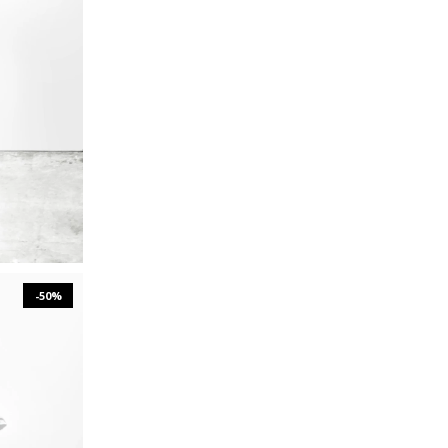
L
XXL
-50%