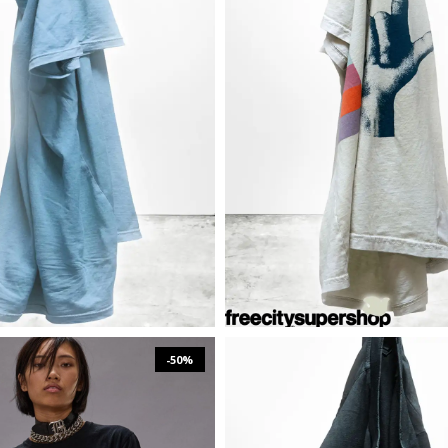
₪
495
₪
990
₪
315
₪
629
XS
L
XL
XS
S
M
L
-50%