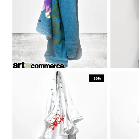
₪
1,302
₪
2,603
XS
S
M
L
XL
XXL
-50%