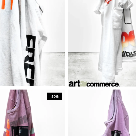
₪
572
₪
1,144
₪
495
₪
990
XS
S
M
L
XL
S
M
-50%