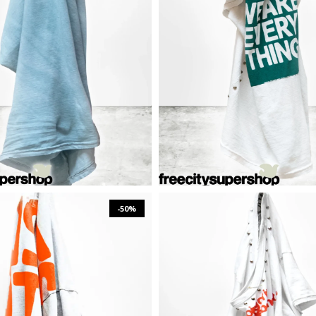
₪
495
₪
990
₪
980
₪
1,959
S
M
XS
S
M
L
X
-50%