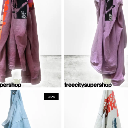
₪
537
₪
1,073
₪
787
₪
1,573
XS
S
M
L
XS
S
M
L
XL
-50%