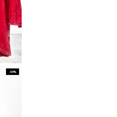
L
XXL
-50%