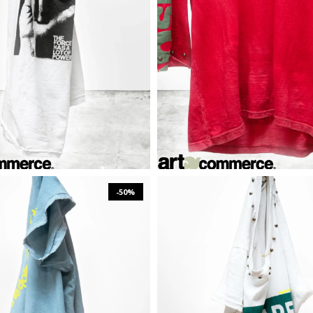
₪
958
₪
1,916
₪
1,302
₪
2,603
S
M
L
XL
XXL
XS
S
M
L
X
-50%