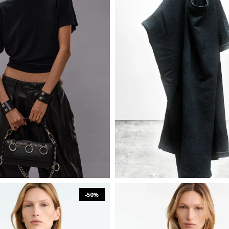
₪
688
₪
1,375
₪
495
₪
990
XS
S
M
XS
S
M
L
-50%