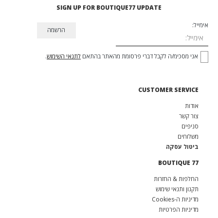
SIGN UP FOR BOUTIQUE77 UPDATE
אימייל:
אני מסכימ/ה לקבל דברי פרסומת מהאתר בהתאם
לתנאי השימוש
.
CUSTOMER SERVICE
אודות
צור קשר
סניפים
משלוחים
ביטול עסקה
BOUTIQUE 77
החלפות & החזרות
תקנון ותנאי שימוש
מדיניות ה-Cookies
מדיניות הפרטיות