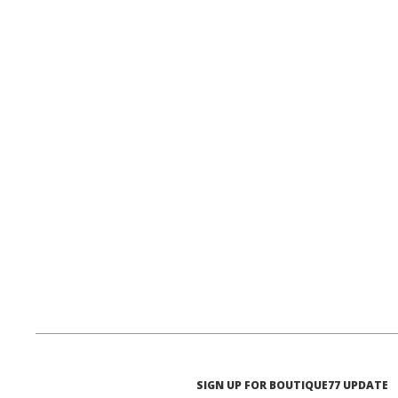
SIGN UP FOR BOUTIQUE77 UPDATE