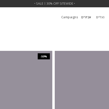
•
SALE | 30% OFF SITEWIDE
• SALE | Up To 50% •
•
נעליים
אביזרים
Campaigns
-50%
₪
1,137
₪
2,273
₪
1,167
₪
2,333