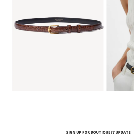
₪
753
₪
1,505
75
80
85
SIGN UP FOR BOUTIQUE77 UPDATE