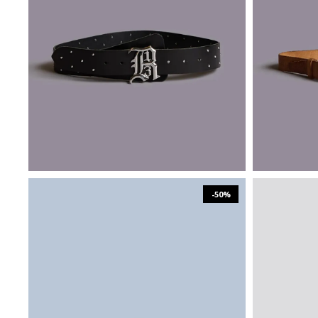
₪
1,137
₪
2,273
XS/S
M/L
-50%