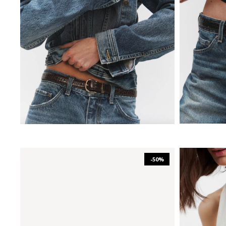
₪
753
₪
1,505
80
85
90
-50%