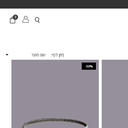
0
מיון לפי:
-50%
₪
937
₪
1,873