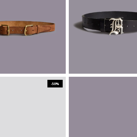
₪
904
₪
1,808
₪
1,077
₪
2,154
XS/S
M/L
XS/S
M/L
-50%