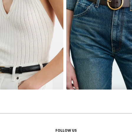
₪
753
₪
1,505
₪
937
₪
1,874
75
80
85
75
80
85
FOLLOW US