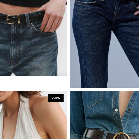
₪
1,505
₪
753
₪
1,191
₪
2,381
80
85
90
O/S
-50%