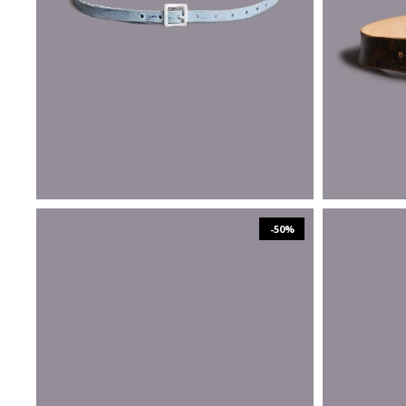
XS/S
M/L
-50%