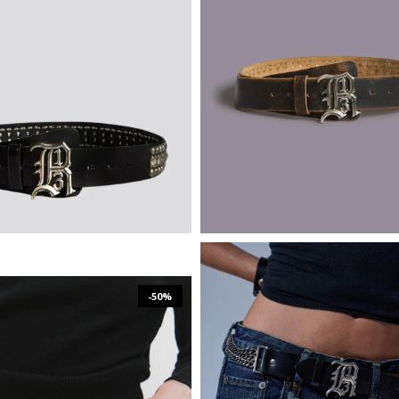
₪
1,911
₪
3,821
₪
1,911
₪
3,821
XS/S
M/L
XS/S
M/L
-50%