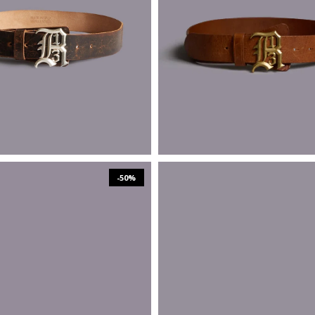
XS/S
M/L
XS/S
M/L
-50%