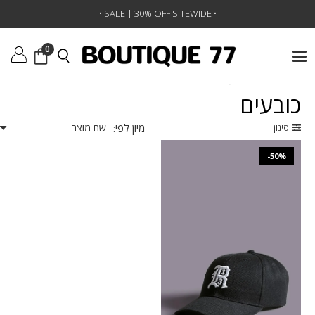
•
SALE | 30% OFF SITEWIDE
•
0
ראשי
/
אביזרים
/
כובעים
כובעים
מיון לפי:
סינון
-50%
₪
303
₪
606
O/S