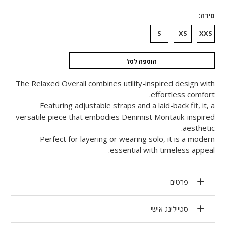
מידה
S
XS
XXS
הוספה לסל
The Relaxed Overall combines utility-inspired design with
effortless comfort.
Featuring adjustable straps and a laid-back fit, it‚ a
versatile piece that embodies Denimist Montauk-inspired
aesthetic.
Perfect for layering or wearing solo, it is a modern
essential with timeless appeal.
פרטים
סטיילינג אישי