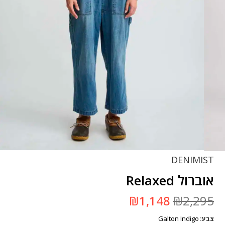
DENIMIST
אוברול Relaxed
המחיר
המחיר
₪
1,148
₪
2,295
המקורי
הנוכחי
היה:
הוא:
Galton Indigo
צבע
₪2,295.
₪1,148.