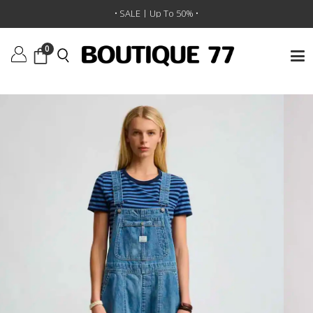
ראשי
/
ביגוד
/
אוברולים
/
אוברול Relaxed
• SALE | Up To 50% •
0