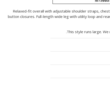
הוספה לסל
Relaxed-fit overall with adjustable shoulder straps, ches
button closures. Full-length wide leg with utility loop and re
This style runs large. W