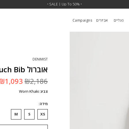
• SALE | Up To 50% •
נעליים
אביזרים
Campaigns
DENIMIST
אוברול Slouch Bib
המחיר
₪
1,093
₪
2,186
המקורי
היה:
Worn Khaki
צבע
₪2,186.
מידה
M
S
XS