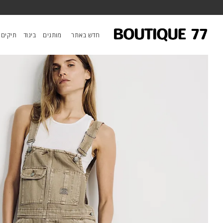
ראשי
/
ביגוד
/
אוברולים
/
אוברול Slouch Bib
חדש באתר
מותגים
ביגוד
תיקים