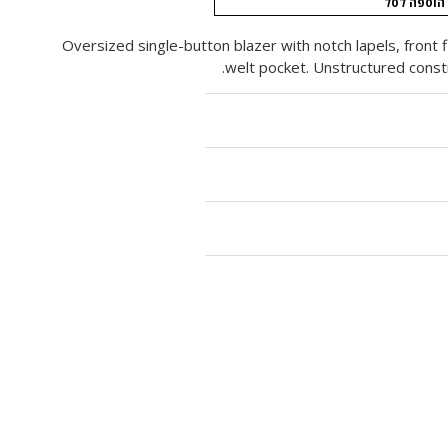
הוספה לסל
Oversized single-button blazer with notch lapels, front 
welt pocket. Unstructured constru