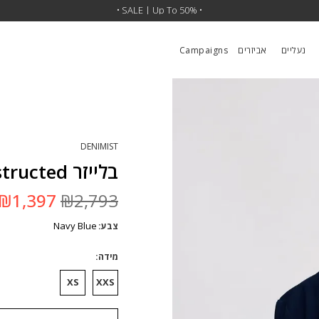
• SALE | Up To 50% •
נעליים
אביזרים
Campaigns
DENIMIST
בלייזר Deconstructed
המחיר
₪
1,397
₪
2,793
המקורי
היה:
Navy Blue
צבע
₪2,793.
מידה
XS
XXS