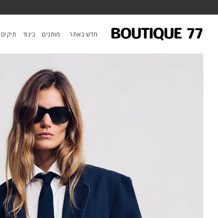
ראשי
/
ביגוד
/
ג'קטים ומעילים
/
בלייזר Deconstructed
חדש באתר
מותגים
ביגוד
תיקים