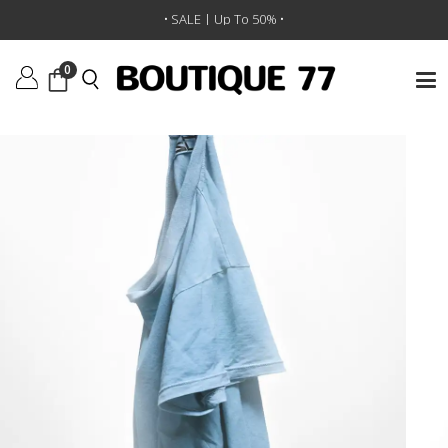
ראשי
/
ביגוד
/
חולצות טי וגופיות
/
חולצת טי Canyonkid Circa1972 Supervintage
• SALE | Up To 50% •
0