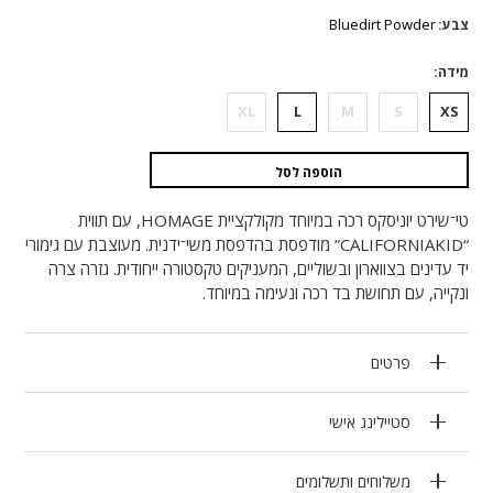
המקורי
הנוכחי
היה:
הוא:
Bluedirt Powder
צבע
₪990.
₪495.
מידה
XL
L
M
S
XS
הוספה לסל
טי־שירט יוניסקס רכה במיוחד מקולקציית HOMAGE, עם תווית
“CALIFORNIAKID” מודפסת בהדפסת משי־ידנית. מעוצבת עם גימורי
יד עדינים בצווארון ובשוליים, המעניקים טקסטורה ייחודית. גזרה צרה
ונקייה, עם תחושת בד רכה ונעימה במיוחד.
פרטים
סטיילינג אישי
משלוחים ותשלומים