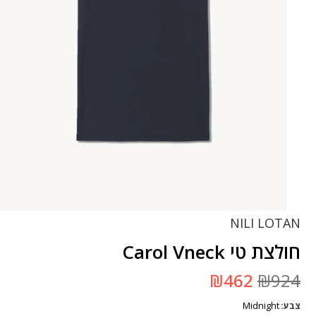
NILI LOTAN
חולצת טי Carol Vneck
המחיר
המחיר
₪
462
₪
924
המקורי
הנוכחי
היה:
הוא:
Midnight
צבע
₪924.
₪462.