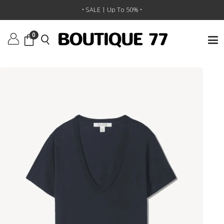
ראשי
/
ביגוד
/
חולצות טי וגופיות
/
חולצת טי Carol Vneck
• SALE | Up To 50% •
0