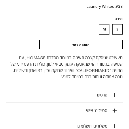
המקורי
הנוכחי
היה:
הוא:
Laundry Whites
צבע
₪990.
₪495.
מידה
M
S
הוספה לסל
טי-שירט יוניסקס קצרה ונעימה במיוחד מסדרת HOMAGE, עם
שטיפה בגימור דהוי שמעניקה עומק טבעי לגוון. כוללת הדפס ידני של
התווית "CALIFORNIAKID" ועיבוד שחיקה עדין בצווארון ובשוליים.
גזרה צמודה ונוחות רכה במיוחד למגע.
פרטים
סטיילינג אישי
משלוחים ותשלומים