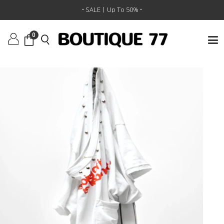
ראשי
/
ביגוד
/
חולצות טי וגופיות
/
חולצת טי-שירט Thedoingogitisthebeingofit
• SALE | Up To 50% •
0