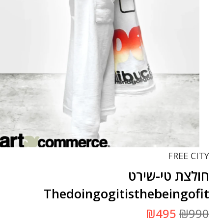
FREE CITY
חולצת טי-שירט
Thedoingogitisthebeingofit
המחיר
המחיר
₪
495
₪
990