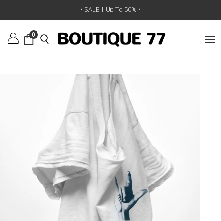
ראשי
/
ביגוד
/
חולצות טי וגופיות
/
• SALE | Up To 50% •
חולצת טי Homage Garageprint Iloveyou Sign Supervintage
0