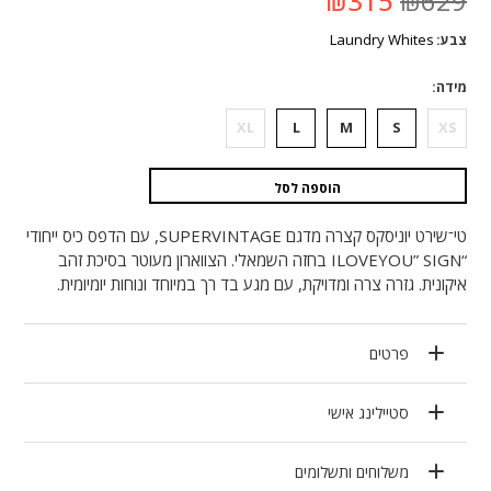
₪
315
₪
629
המקורי
הנוכחי
היה:
הוא:
Laundry Whites
צבע
₪629.
₪315.
מידה
XL
L
M
S
XS
הוספה לסל
טי־שירט יוניסקס קצרה מדגם SUPERVINTAGE, עם הדפס כיס ייחודי
“ILOVEYOU” SIGN בחזה השמאלי. הצווארון מעוטר בסיכת זהב
איקונית. גזרה צרה ומדויקת, עם מגע בד רך במיוחד ונוחות יומיומית.
פרטים
סטיילינג אישי
משלוחים ותשלומים