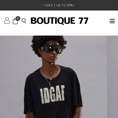
ראשי
/
ביגוד
/
חולצות טי וגופיות
/
חולצת טי I Don'T Give A F Relaxed
• SALE | Up To 50% •
0