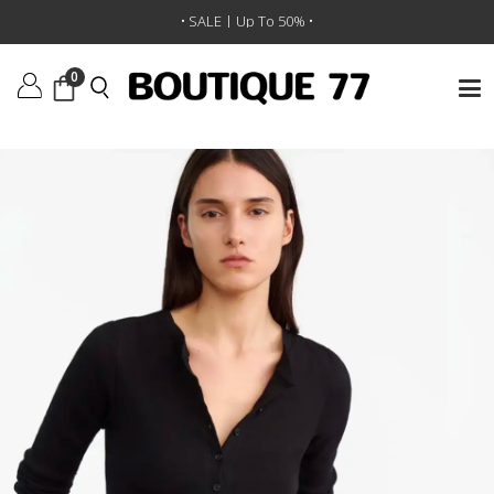
ראשי
/
ביגוד
/
חולצות טי וגופיות
/
חולצת טי Jordan Henley
• SALE | Up To 50% •
0