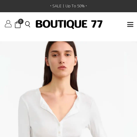
ראשי
/
ביגוד
/
חולצות טי וגופיות
/
חולצת טי Jordan Henley
• SALE | Up To 50% •
0