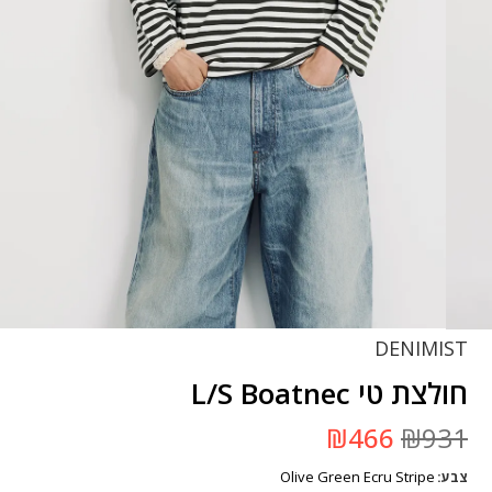
DENIMIST
חולצת טי L/S Boatnec
המחיר
המחיר
₪
466
₪
931
המקורי
הנוכחי
היה:
הוא:
Olive Green Ecru Stripe
צבע
₪931.
₪466.