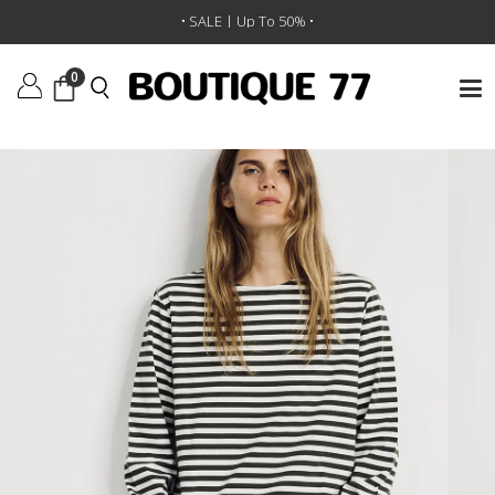
ראשי
/
ביגוד
/
חולצות טי וגופיות
/
חולצת טי L/S Boatnec
• SALE | Up To 50% •
0