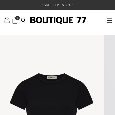
ראשי
/
ביגוד
/
חולצות טי וגופיות
/
חולצת טי Short Sleeve Baby
• SALE | Up To 50% •
0