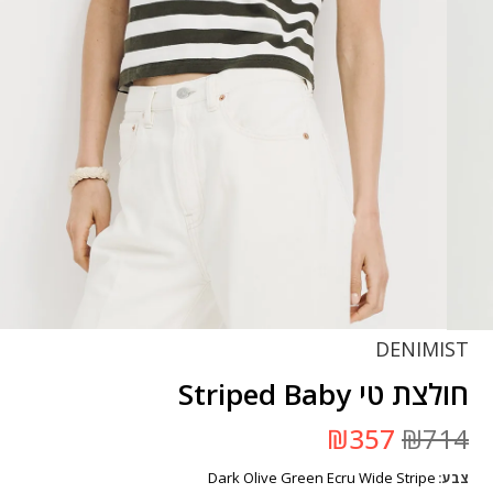
DENIMIST
חולצת טי Striped Baby
המחיר
המחיר
₪
357
₪
714
המקורי
הנוכחי
היה:
הוא:
Dark Olive Green Ecru Wide Stripe
צבע
₪714.
₪357.