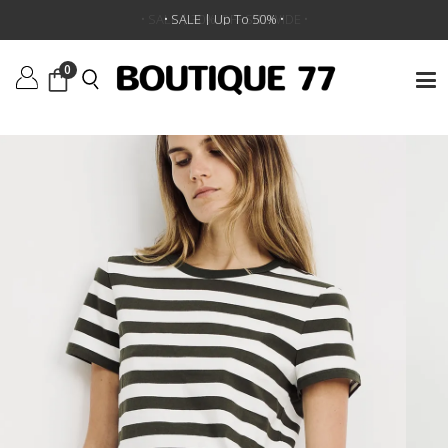
ראשי
/
ביגוד
/
חולצות
/
חולצת טי Striped Baby
• SALE | Up To 50% •
0