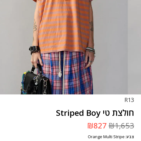
R13
חולצת טי Striped Boy
המחיר
המחיר
₪
827
₪
1,653
המקורי
הנוכחי
היה:
הוא:
Orange Multi Stripe
צבע
₪1,653.
₪827.