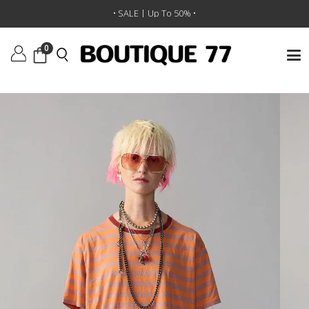
ראשי
/
ביגוד
/
חולצות טי וגופיות
/
חולצת טי Striped Boy
• SALE | Up To 50% •
0