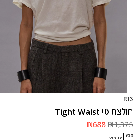
R13
חולצת טי Tight Waist
המחיר
המחיר
₪
688
₪
1,375
המקורי
הנוכחי
היה:
הוא:
צבע
₪1,375.
₪688.
White