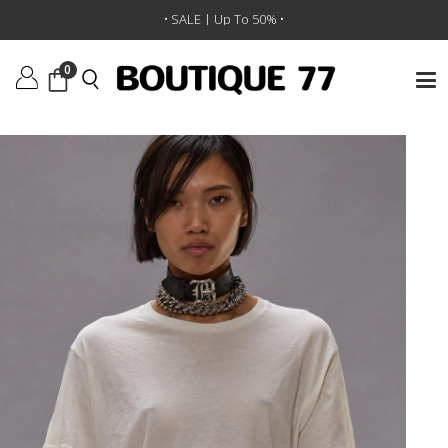
ראשי
/
ביגוד
/
חולצות
/
חולצת טי Tight Waist
• SALE | Up To 50% •
0