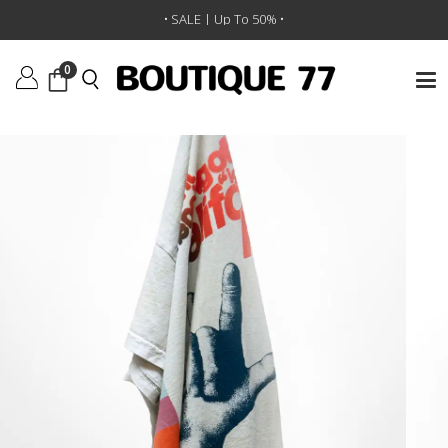
ראשי
/
ביגוד
/
חולצות טי וגופיות
/
חולצת טי Californiakid Iloveyou Supervintage
• SALE | Up To 50% •
0