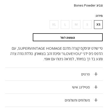
המקורי
הנוכחי
היה:
הוא:
Bones Powder
צבע
₪629.
₪315.
מידה
XL
L
M
S
XS
הוספה לסל
טי־שירט יוניסקס קצרה מדגם SUPERVINTAGE HOMAGE, עם
הדפס כיס ידני “ILOVEYOU” וסיכת זהב בצווארון. כוללת גזרה צרה
ומגע בד רך במיוחד, למראה נינוח עם אופי.
פרטים
סטיילינג אישי
משלוחים ותשלומים