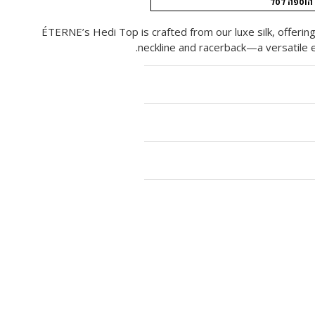
הוספה לסל
ÉTERNE’s Hedi Top is crafted from our luxe silk, offering
neckline and racerback—a versatile es