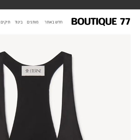
ראשי
/
ביגוד
/
טופים
/
טופ Hedi
חדש באתר
מותגים
ביגוד
תיקים