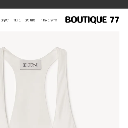
ראשי
/
ביגוד
/
חולצות
/
טופ Hedi
חדש באתר
מותגים
ביגוד
תיקים