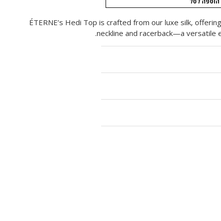
הוספה לסל
ÉTERNE’s Hedi Top is crafted from our luxe silk, offering
neckline and racerback—a versatile es