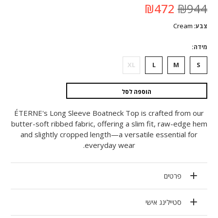
המחיר
המחיר
₪
472
₪
944
המקורי
הנוכחי
היה:
הוא:
Cream
צבע
₪944.
₪472.
מידה
XL
L
M
S
הוספה לסל
ÉTERNE's Long Sleeve Boatneck Top is crafted from our
butter-soft ribbed fabric, offering a slim fit, raw-edge hem
and slightly cropped length—a versatile essential for
everyday wear.
פרטים
סטיילינג אישי