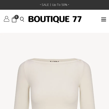
ראשי
/
ביגוד
/
טופים
/
טופ Long Sleeve Boatneck
• SALE | Up To 50% •
0