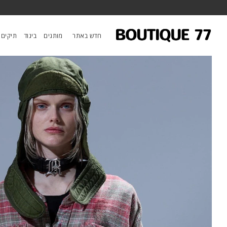
ראשי
/
ביגוד
/
טופים
/
חולצה Drop Neck
חדש באתר
מותגים
ביגוד
תיקים