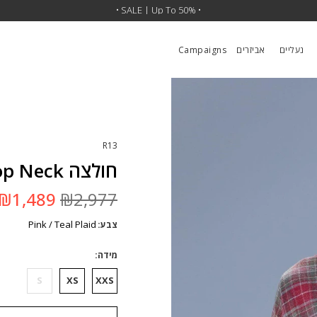
• SALE | Up To 50% •
נעליים
אביזרים
Campaigns
R13
חולצה Drop Neck
המחיר
₪
1,489
₪
2,977
המקורי
היה:
Pink / Teal Plaid
צבע
₪2,977.
מידה
S
XS
XXS