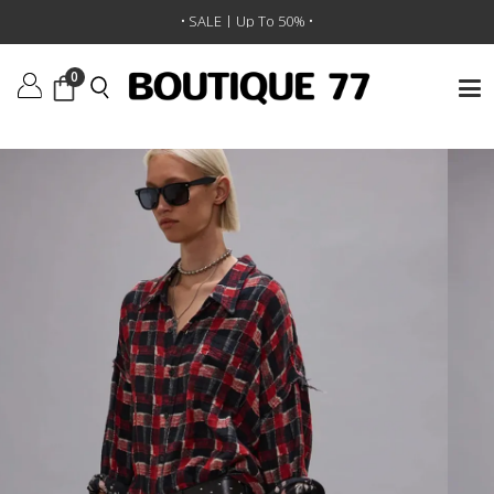
ראשי
/
ביגוד
/
טופים
/
חולצה Reversible Shredded Seam Drop Neck
• SALE | Up To 50% •
0