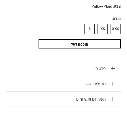
המקורי
הנוכחי
היה:
הוא:
Yellow Plaid
צבע
₪4,409.
₪2,205.
מידה
S
XS
XXS
הוספה לסל
פרטים
סטיילינג אישי
משלוחים ותשלומים