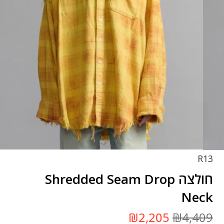
R13
חולצה Shredded Seam Drop
Neck
המחיר
המחיר
₪
2,205
₪
4,409