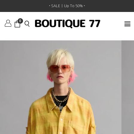
ראשי
/
ביגוד
/
טופים
/
חולצה Shredded Seam Drop Neck
• SALE | Up To 50% •
0