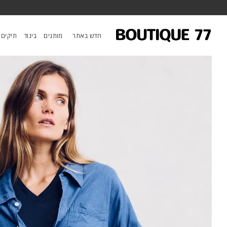
ראשי
/
ביגוד
/
טופים
/
חולצה Sutton Button Front
חדש באתר
מותגים
ביגוד
תיקים