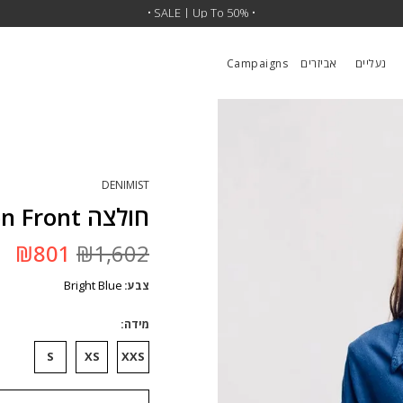
•
SALE | 30% OFF SITEWIDE
• SALE | Up To 50% •
•
נעליים
אביזרים
Campaigns
DENIMIST
חולצה Sutton Button Front
המחיר
המ
₪
801
₪
1,602
המקורי
הנ
היה:
הו
Bright Blue
צבע
₪1,602.
1.
מידה
S
XS
XXS