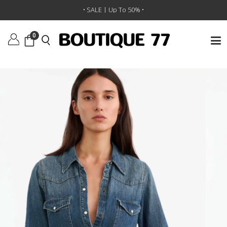
ראשי
/
ביגוד
/
טופים
/
חולצה Travis
• SALE | Up To 50% •
0