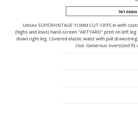
הוספה לסל
Unisex SUPERVINTAGE YUMM CUT-OFFS in with custo
(highs and lows) hand-screen "ARTYARD" print on left le
down right leg. Covered elastic waist with pull drawstring
rise. Generous oversized fit 