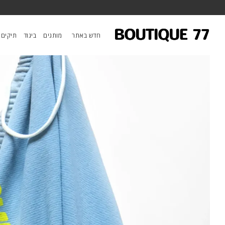
ראשי
/
ביגוד
/
מכנסיים
/
מכנס קצר Artyard/Supershop Supervintage Yumm
חדש באתר
מותגים
ביגוד
תיקים