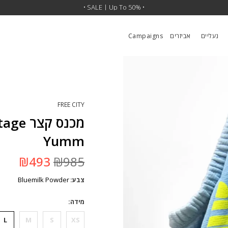
• SALE | Up To 50% •
נעליים
אביזרים
Campaigns
FREE CITY
מכנס 
Yumm
המחיר
המחי
₪
493
₪
985
המקורי
הנוכ
היה:
הוא:
Bluemilk Powder
צבע
₪985.
493.
מידה
L
M
S
XS