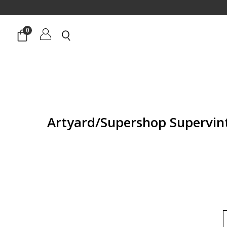
0
קצר Artyard/Supershop Supervintage
ר
חי
₪