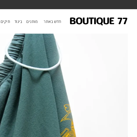
ראשי
/
ביגוד
/
מכנסיים
/
מכנסיים Artyard/Supershop Supervintage Yumm Og
חדש באתר
מותגים
ביגוד
תיקים