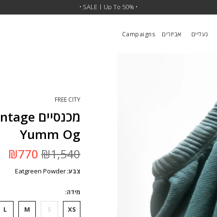
• SALE | Up To 50% •
נעליים
אביזרים
Campaigns
FREE CITY
מכנסיים
Yumm Og
המחיר
המ
₪
770
₪
1,540
המקורי
הנ
היה:
הו
Eatgreen Powder
צבע
₪1,540.
0.
מידה
L
M
S
XS