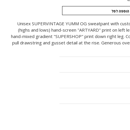
הוספה לסל
Unisex SUPERVINTAGE YUMM OG sweatpant with custo
(highs and lows) hand-screen "ARTYARD" print on left 
hand-mixed gradient "SUPERSHOP" print down right leg. Co
pull drawstring and gusset detail at the rise. Generous ove