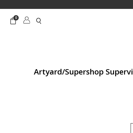
0
 Artyard/Supershop Supervintage
חיר
וכחי
א:
₪77