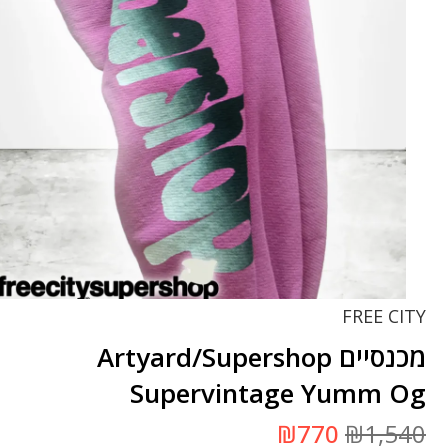
FREE CITY
מכנסיים Artyard/Supershop
Supervintage Yumm Og
המחיר
המחיר
₪
770
₪
1,540
המקורי
הנוכחי