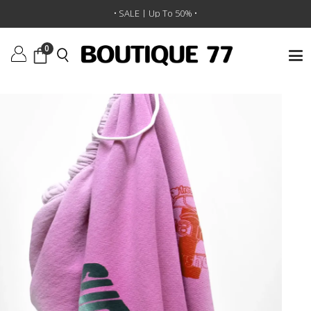
ראשי
/
ביגוד
/
מכנסיים
/
מכנסיים Artyard/Supershop Supervintage Yumm Og
• SALE | Up To 50% •
0