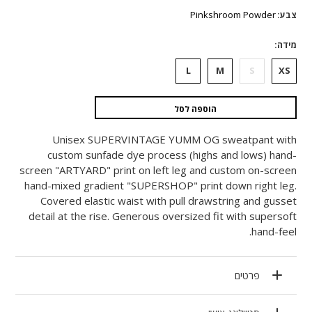
היה:
הוא:
Pinkshroom Powder
צבע
₪1,540.
₪770.
מידה
L
M
S
XS
הוספה לסל
Unisex SUPERVINTAGE YUMM OG sweatpant with
custom sunfade dye process (highs and lows) hand-
screen "ARTYARD" print on left leg and custom on-screen
hand-mixed gradient "SUPERSHOP" print down right leg.
Covered elastic waist with pull drawstring and gusset
detail at the rise. Generous oversized fit with supersoft
hand-feel.
פרטים