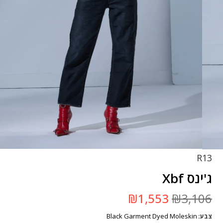
R13
ג'ינס Xbf
המחיר
המחיר
₪
1,553
₪
3,106
המקורי
הנוכחי
היה:
הוא:
Black Garment Dyed Moleskin
צבע
₪3,106.
₪1,553.