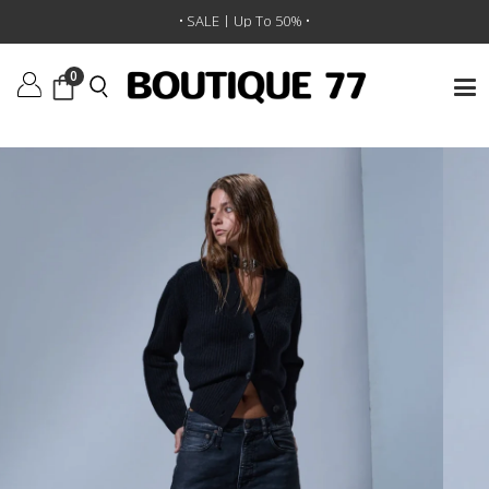
ראשי
/
ביגוד
/
מכנסיים
/
ג'ינס Xbf
• SALE | Up To 50% •
0