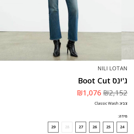
NILI LOTAN
ג'ינס Boot Cut
המחיר
המחיר
₪
1,076
₪
2,152
המקורי
הנוכחי
היה:
הוא:
Classic Wash
צבע
₪2,152.
₪1,076.
מידה
29
28
27
26
25
24