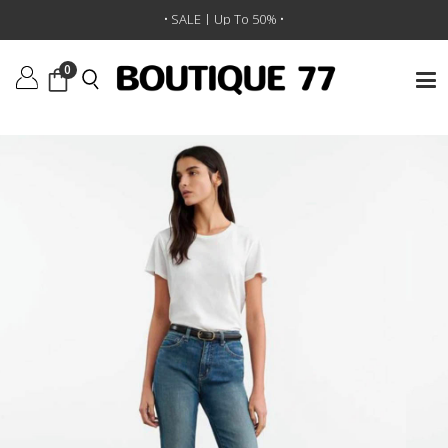
ראשי
/
ביגוד
/
ג'ינסים
/
ג'ינס Boot Cut
• SALE | Up To 50% •
0