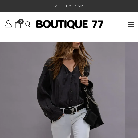
ראשי
/
ביגוד
/
מכנסיים
/
ג’ינס Boy Straight
• SALE | Up To 50% •
0