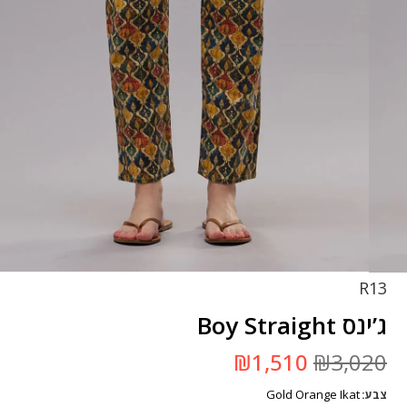
R13
ג’ינס Boy Straight
המחיר
המחיר
₪
1,510
₪
3,020
המקורי
הנוכחי
היה:
הוא:
Gold Orange Ikat
צבע
₪3,020.
₪1,510.