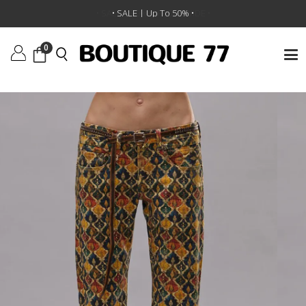
ראשי
/
ביגוד
/
מכנסיים
/
ג’ינס Boy Straight
•
SALE | 30% OFF SITEWIDE
• SALE | Up To 50% •
•
0