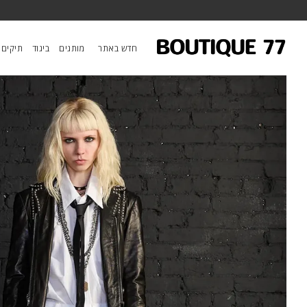
ראשי
/
ביגוד
/
מכנסיים
/
ג’ינס Boyfriend
חדש באתר
מותגים
ביגוד
תיקים