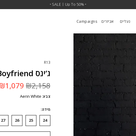
•
SALE | 30% OFF SITEWIDE
• SALE | Up To 50% •
•
נעליים
אביזרים
Campaigns
R13
ג’ינס Boyfriend
המחיר
₪
1,079
₪
2,158
המקורי
היה:
Aerin White
צבע
₪2,158.
מידה
27
26
25
24