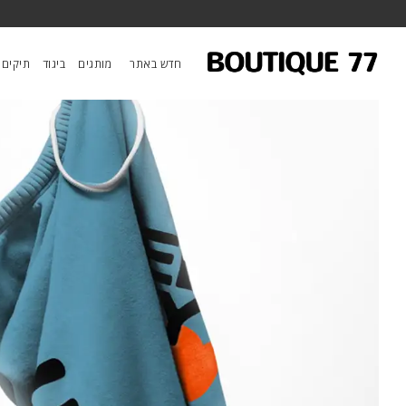
ראשי
/
ביגוד
/
מכנסיים
/
מכנסיים Circa'99 Og Letsgo Oldschool Polyblend Fluff Sweat
חדש באתר
מותגים
ביגוד
תיקים