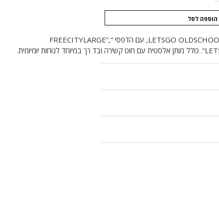
הוספה לסל
מכנס טרנינג יוניסקס מדגם LETSGO OLDSCHOOL, עם הדפסי “FREECITYLARGE”,