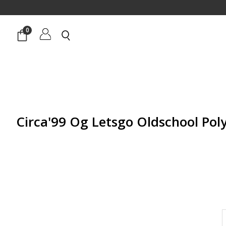
0
 Circa'99 Og Letsgo Oldschool Polyblend
חיר
וכחי
א:
₪67