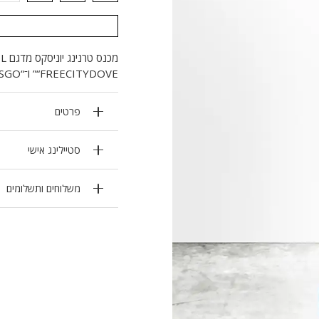
“FREECITYDOVE” ו־“LETSGO”. כולל מותן אלסטית עם חוט קשירה ובד רך במיוחד לנוחות יומיומית.
פרטים
סטיילינג אישי
משלוחים ותשלומים