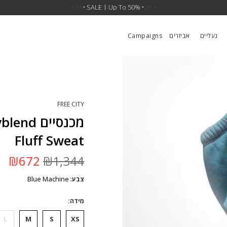
•
SALE | 30% OFF SITEWIDE
• SALE | Up To 50% •
•
נעליים
אביזרים
Campaigns
FREE CITY
מכנסיים
Fluff Sweat
המחיר
המ
₪
672
₪
1,344
המקורי
הנ
היה:
הו
Blue Machine
צבע
₪1,344.
2.
מידה
L
M
S
XS