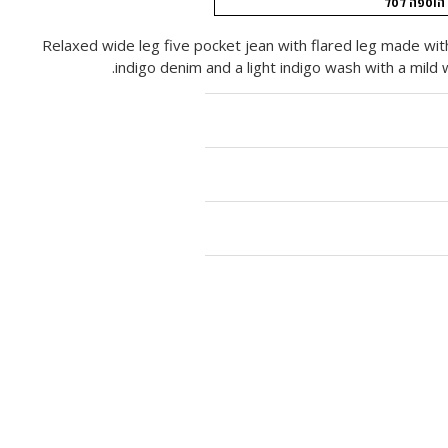
הוספה לסל
Relaxed wide leg five pocket jean with flared leg made with
indigo denim and a light indigo wash with a mild 