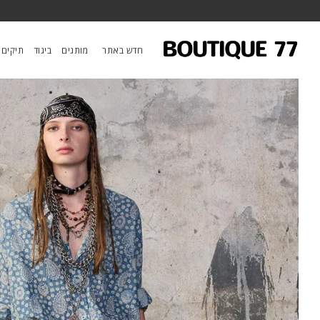
ראשי
/
ביגוד
/
מכנסיים
/
ג’ינס D'Arcy Flare
חדש באתר
מותגים
ביגוד
תיקים