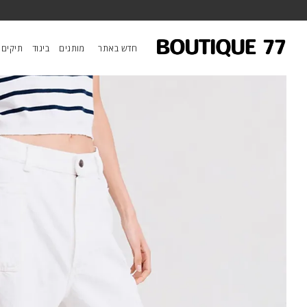
ראשי
/
ביגוד
/
מכנסיים
/
ג’ינס Deck
חדש באתר
מותגים
ביגוד
תיקים