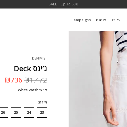
•
SALE | 30% OFF SITEWIDE
• SALE | Up To 50% •
•
נעליים
אביזרים
Campaigns
DENIMIST
ג’ינס Deck
המחיר
המ
₪
736
₪
1,472
המקורי
הנ
היה:
הו
White Wash
צבע
₪1,472.
6.
מידה
26
25
24
23