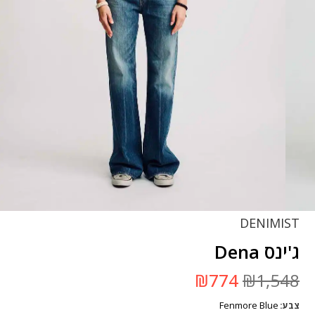
DENIMIST
ג'ינס Dena
המחיר
המחיר
₪
774
₪
1,548
המקורי
הנוכחי
היה:
הוא:
Fenmore Blue
צבע
₪1,548.
₪774.