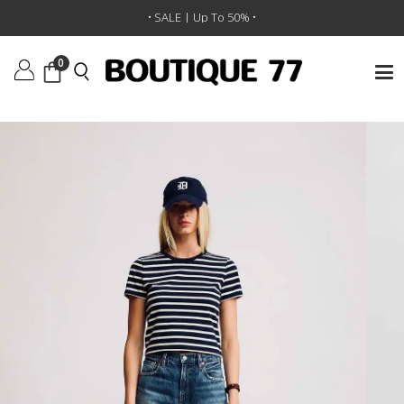
ראשי
/
ביגוד
/
מכנסיים
/
ג'ינס Dena
• SALE | Up To 50% •
0