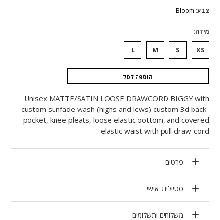
היה:
הוא:
Bloom
צבע
₪2,284.
₪1,142.
מידה
L
M
S
XS
הוספה לסל
Unisex MATTE/SATIN LOOSE DRAWCORD BIGGY with
custom sunfade wash (highs and lows) custom 3d back-
pocket, knee pleats, loose elastic bottom, and covered
elastic waist with pull draw-cord.
פרטים
סטיילינג אישי
משלוחים ותשלומים