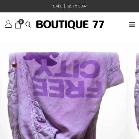
ראשי
/
ביגוד
/
מכנסיים
/
מכנסיים Flap/Snap Freecitylarge Matte/Satin Airjump
• SALE | Up To 50% •
0