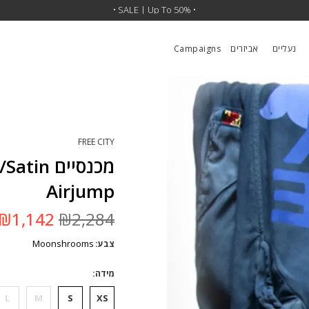
•
SALE | 30% OFF SITEWIDE
• SALE | Up To 50% •
•
נעליים
אביזרים
Campaigns
FREE CITY
מכנסיים
Airjump
המחיר
₪
1,142
₪
2,284
המקורי
היה:
Moonshrooms
צבע
₪2,284.
מידה
L
M
S
XS