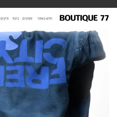
ראשי
/
ביגוד
/
מכנסיים
/
מכנסיים Flap/Snap Freecitylarge Matte/Satin Airjump
חדש באתר
מותגים
ביגוד
תיקים