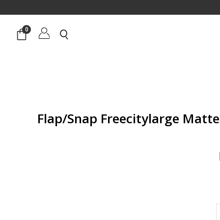
0
 Flap/Snap Freecitylarge Matte/Satin
המחיר
הנוכחי
הוא:
₪1,142.