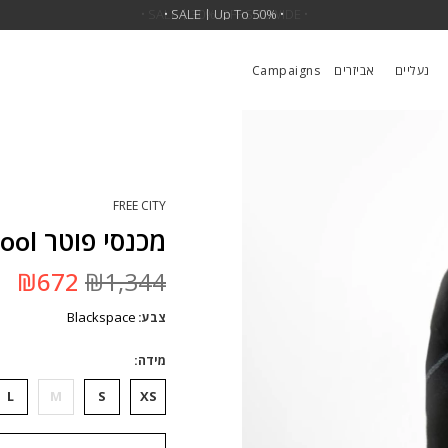
•
SALE | 30% OFF SITEWIDE
•
נעליים
אביזרים
Campaigns
FREE CITY
מכנסי פוטר Circa'99 Oldschool
המחיר
המ
₪
672
₪
1,344
המקורי
הנ
היה:
הו
Blackspace
צבע
₪1,344.
2.
מידה
L
M
S
XS