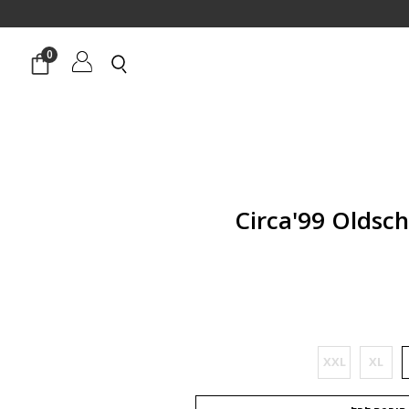
0
חיר
וכחי
א:
₪67
XXL
XL