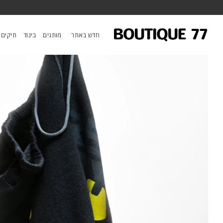
ראשי
/
ביגוד
/
מכנסיים
/
מכנסי פוטר Circa'99 Oldschool
חדש באתר
מותגים
ביגוד
תיקים