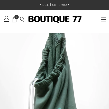
ראשי
/
ביגוד
/
מכנסיים
/
מכנסיים קצרים Freecity Cutoffs
• SALE | Up To 50% •
0