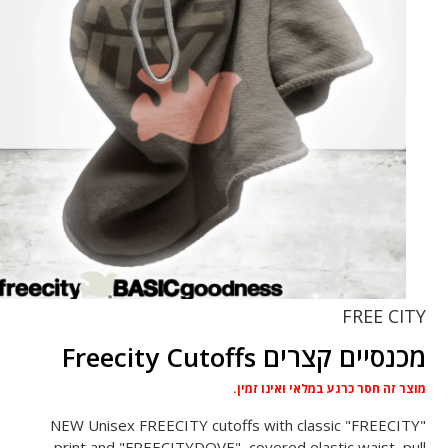
FREE CITY
מכנסיים קצרים Freecity Cutoffs
מוצר זה חסר כרגע במלאי ואינו זמין.
NEW Unisex FREECITY cutoffs with classic "FREECITY"
print and "FREECITYDOVE", covered elastic waist, pull