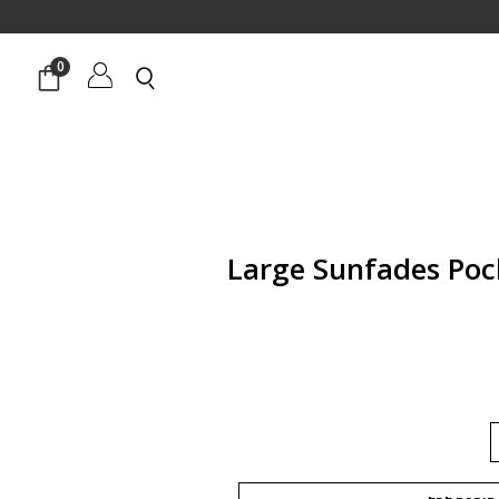
0
חיר
וכחי
א:
₪64