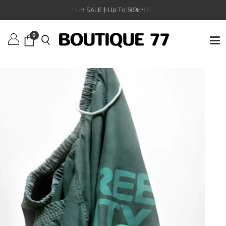
ראשי
/
ביגוד
/
מכנסיים
/
מכנס קצר Freecity Matte/Satin Back/Pocket
•
SALE | 30% OFF SITEWIDE
•
0